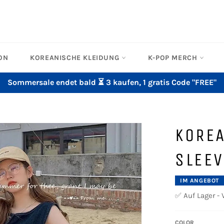
ON
KOREANISCHE KLEIDUNG
K-POP MERCH
Sommersale endet bald ⏳ 3 kaufen, 1 gratis Code "FREE"
KORE
SLEEV
IM ANGEBOT
✅ Auf Lager - 
COLOR