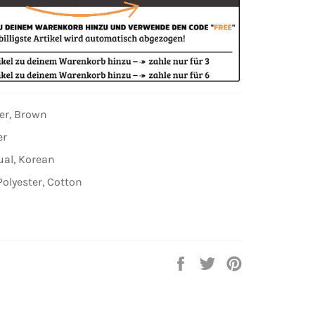
ver, Brown
er
ual, Korean
Polyester, Cotton
Auf
Auf
Auf
Facebook
Twitter
Pinterest
teilen
twittern
pinnen