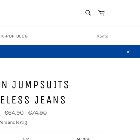
SUCHEN
Warenkorb
Suchen
K-POP BLOG
Konto
Schl
AN JUMPSUITS
ELESS JEANS
Normaler
€64,90
€74,90
Preis
Versandfertig
SIZE
MENGE