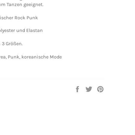
zum Tanzen geeignet.
nischer Rock Punk
Polyester und Elastan
n 3 Größen.
orea, Punk, koreanische Mode
Auf
Auf
Auf
Facebook
Twitter
Pinterest
teilen
twittern
pinnen