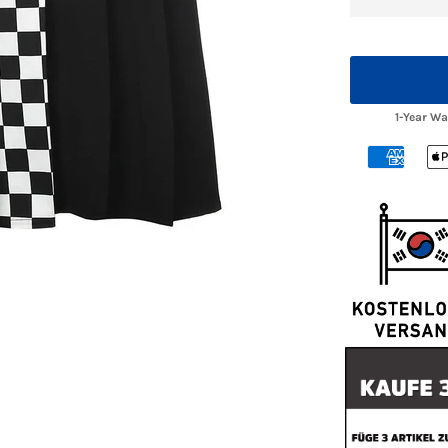
1-Year W