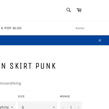
SUCHEN
Warenkorb
Suchen
K-POP BLOG
Konto
Schl
N SKIRT PUNK
Versandfertig
SIZE
MENGE
−
+