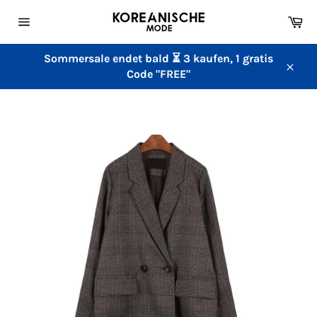
Direkt
Wa
zum
Seitennavigation
Inhalt
Sommersale endet bald ⏳ 3 kaufen, 1 gratis
Code "FREE"
Schl