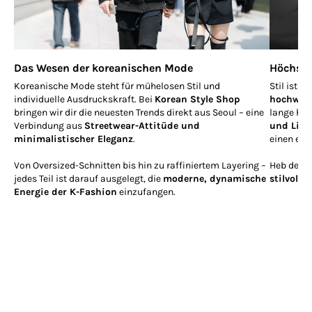
Das Wesen der koreanischen Mode
Höchste
Koreanische Mode steht für mühelosen Stil und
Stil ist 
individuelle Ausdruckskraft. Bei
Korean Style Shop
hochwert
bringen wir dir die neuesten Trends direkt aus Seoul – eine
lange hal
Verbindung aus
Streetwear-Attitüde und
und Lieb
minimalistischer Eleganz
.
einen edl
Von Oversized-Schnitten bis hin zu raffiniertem Layering –
Heb deine
jedes Teil ist darauf ausgelegt, die
moderne, dynamische
stilvoll
si
Energie der K-Fashion
einzufangen.