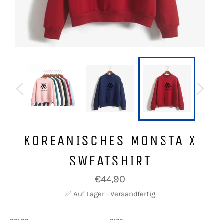
KOREANISCHES MONSTA X
SWEATSHIRT
Normaler
€44,90
Preis
✅ Auf Lager - Versandfertig