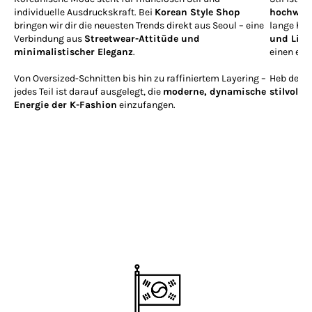
individuelle Ausdruckskraft. Bei
Korean Style Shop
hochwert
bringen wir dir die neuesten Trends direkt aus Seoul – eine
lange hal
Verbindung aus
Streetwear-Attitüde und
und Lieb
minimalistischer Eleganz
.
einen edl
Von Oversized-Schnitten bis hin zu raffiniertem Layering –
Heb deine
jedes Teil ist darauf ausgelegt, die
moderne, dynamische
stilvoll
si
Energie der K-Fashion
einzufangen.