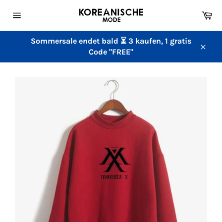
Direkt
Wa
zum
Seitennavigation
Inhalt
Sommersale endet bald ⏳ 3 kaufen, 1 gratis
Code "FREE"
Schl