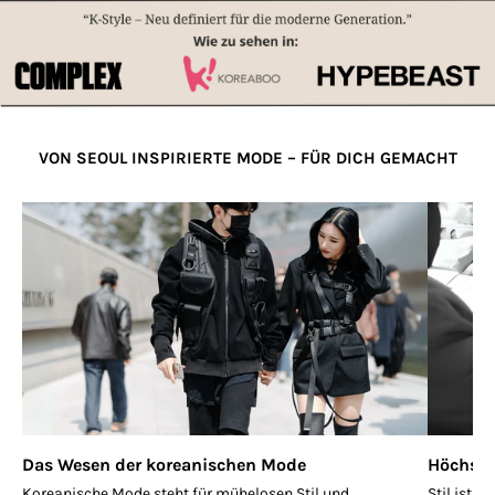
VON SEOUL INSPIRIERTE MODE – FÜR DICH GEMACHT
Das Wesen der koreanischen Mode
Höchste
Koreanische Mode steht für mühelosen Stil und
Stil ist 