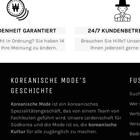
DENHEIT GARANTIERT
24/7 KUNDENBETR
cht in Ordnung? Sie haben 14
Brauchen Sie Hilfe? Unser
, Ihre Meinung zu ändern.
Ihnen jederzeit gerne 
KOREANISCHE MODE'S
FU
GESCHICHTE
Such
Wer 
Koreanische Mode
ist ein koreanisches
Spezialitätengeschäft, das von einem Team von
Verf
Fachleuten geführt wird. Unsere Leidenschaft für
Vers
Südkorea und die Mode ist es, die
koreanische
Kultur
für alle zugänglich zu machen.
Bedi