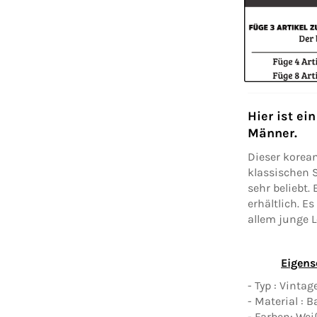
Hier ist ei
Männer.
Dieser korea
klassischen S
sehr beliebt.
erhältlich. E
allem junge L
Eigens
- Typ : Vinta
- Material : 
- Farben: We