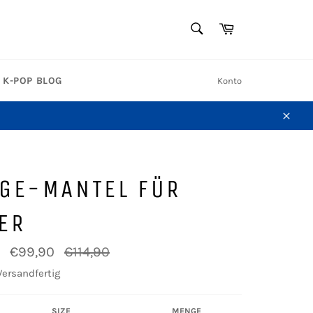
SUCHEN
Warenkorb
Suchen
K-POP BLOG
Konto
Schl
AGE-MANTEL FÜR
ER
Normaler
€99,90
€114,90
Preis
Versandfertig
SIZE
MENGE