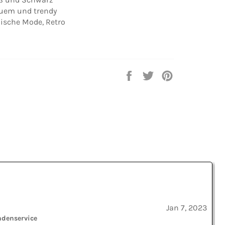
equem und trendy
anische Mode, Retro
Auf
Auf
Auf
Facebook
Twitter
Pinterest
teilen
twittern
pinnen
Jan 7, 2023
ndenservice