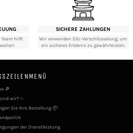
EUUNG
SICHERE ZAHLUNGEN
 Team hilft
Wir verwenden SSL-Verschlüsselung, um
weiter!
ein sicheres Erlebnis zu gewährleisten.
SSZEILENMENÜ
e 🔎
sind wir? ✨
olgen Sie Ihre Bestellung 📦
andpolitik
ngungen der Dienstleistung