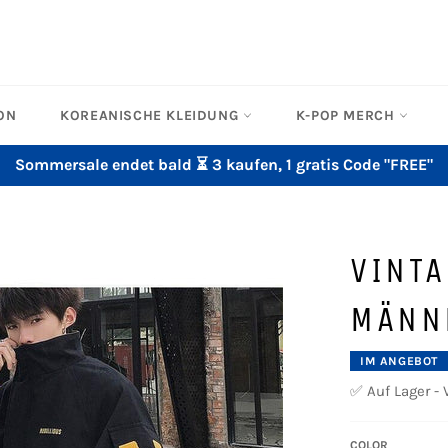
ON
KOREANISCHE KLEIDUNG
K-POP MERCH
Sommersale endet bald ⏳ 3 kaufen, 1 gratis Code "FREE"
VINT
MÄNN
IM ANGEBOT
✅ Auf Lager - 
COLOR